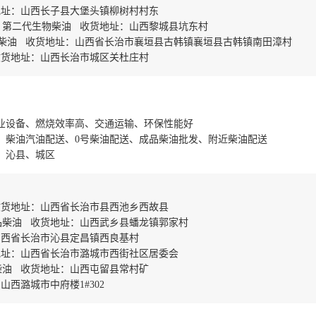
地址：山西长子县大堡头镇柳树村村东
：第二代生物柴油 收货地址：山西黎城县坑东村
号柴油 收货地址：山西省长治市襄垣县古韩镇襄垣县古韩镇南田漳村
收货地址：山西长治市城区关杜庄村
业设备、燃烧效率高、交通运输、环保性能好
、柴油汽油配送、0号柴油配送、成品柴油批发、附近柴油配送
、沁县、城区
收货地址：山西省长治市县西池乡西故县
品柴油 收货地址：山西武乡县蟠龙镇郭家村
山西省长治市沁县定昌镇西良基村
地址：山西省长治市潞城市西街社区居委会
柴油 收货地址：山西屯留县常村矿
西潞城市中府楼1#302