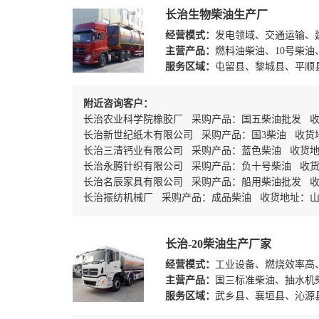
长治生物柴油生产厂
经营模式：
发电领域、交通运输、
主营产品：
燃料油柴油、10号柴油
服务区域：
屯留县、黎城县、平顺
附近咨询客户：
长治农业科学院橡胶厂 采购产品：国五柴油批发 收
长治新世纪纸木有限公司 采购产品：国3柴油 收货
长治三清钙业有限公司 采购产品：蓝色柴油 收货地址
长治永腾针织有限公司 采购产品：负十号柴油 收
长治名辰家具有限公司 采购产品：船用柴油批发 
长治振纺机械厂 采购产品：成品柴油 收货地址：
长治-20柴油生产厂家
经营模式：
工业设备、燃烧效率高
主营产品：
国三标准柴油、抽水机
服务区域：
武乡县、襄垣县、沁源