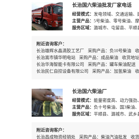
长治国六柴油批发厂家电话
经营模式：
发电领域、交通运输、
主营产品：
5号柴油、零号柴油、摩
服务区域：
潞城市、屯留县、平顺
附近咨询客户：
长治雄辉水晶滴胶工艺厂 采购产品：负10号柴油 
长治嵩市镇华明电站 采购产品：成品柴油 收货地
长治华海智能卡有限公司 采购产品：罐车柴油配送
长治民仁自控设备有限公司 采购产品：加氢柴油 
长治国六柴油厂
经营模式：
能量密度高、动力强劲
主营产品：
负十号柴油、国3柴油
服务区域：
平顺县、潞城市、武乡
附近咨询客户：
长治昌成物资经销处 采购产品：柴油汽油批发 收