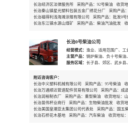
长治经济区法律服务所 采购产品：92号柴油 收货
长治秦山镇星光塑料包装五金厂绣花分厂 采购产品
长治福得利浅海滩涂殖有限公司 采购产品：批发0
长治东江镇水源山煤矿 采购产品：柴油汽油批发 
长治0号柴油公司
经营模式：
渔业、适用范围广、工
主营产品：
锅炉柴油、负十号柴油
服务区域：
长子县、郊区、武乡县
附近咨询客户：
长治中义塑料机械有限公司 采购产品：95号柴油 
长治万通顺达管道配件贸易有限公司 采购产品：成
长治润裕制衣厂 采购产品：重型柴油 收货地址：
长治苗伟杯业商行 采购产品：生物柴油批发 收货
长治美国皇潮亚太集团公司代表处 采购产品：国五
长治石桥花木基地 采购产品：汽车柴油 收货地址：山