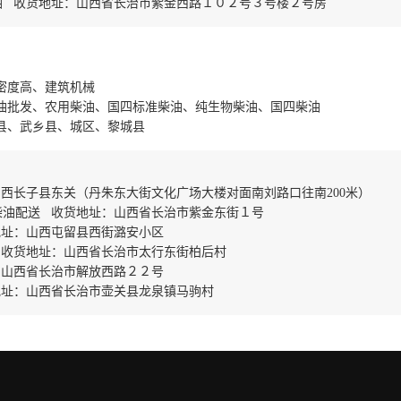
油 收货地址：山西省长治市紫金西路１０２号３号楼２号房
密度高、建筑机械
油批发、农用柴油、国四标准柴油、纯生物柴油、国四柴油
县、武乡县、城区、黎城县
西长子县东关（丹朱东大街文化广场大楼对面南刘路口往南200米）
柴油配送 收货地址：山西省长治市紫金东街１号
地址：山西屯留县西街潞安小区
 收货地址：山西省长治市太行东街柏后村
：山西省长治市解放西路２２号
地址：山西省长治市壶关县龙泉镇马驹村