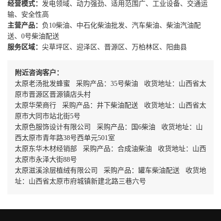
经营模式：
发电领域、动力强劲、适用范围广、工业设备、交通运
输、安全性高
主营产品：
负10柴油、中石化柴油批发、汽车柴油、柴油汽油配
送、0号柴油配送
服务区域：
尖草坪区、迎泽区、晋源区、万柏林区、阳曲县
附近咨询客户：
太原老汤批发蜂蜜 采购产品：35号柴油 收货地址：山西省太
原市晋源区晋源镇店头村
太原华荣商行 采购产品：井下柴油配送 收货地址：山西省太
原市大同市站北街5号
太原色服饰设计有限公司 采购产品：国6柴油 收货地址：山
西太原市青年路38号西单元501室
太原东华木材经销部 采购产品：合成油柴油 收货地址：山西
太原市永泽大街88号
太原滋溪涂层植绒有限公司 采购产品：罐车柴油配送 收货地
址：山西省太原市府城镇新建北路三巷六号