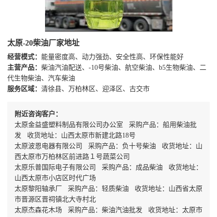
太原-20柴油厂家地址
经营模式：
能量密度高、动力强劲、安全性高、环保性能好
主营产品：
柴油汽油配送、-10号柴油、航空柴油、b5生物柴油、二
代生物柴油、汽车柴油
服务区域：
清徐县、万柏林区、迎泽区、古交市
附近咨询客户：
太原金益盛塑料制品有限公司办公室 采购产品：船用柴油批
发 收货地址：山西太原市新建北路18号
太原波恩电器有限公司 采购产品：负十号柴油 收货地址：山
西太原市万柏林区前进路１号蔬菜公司
太原乐普国际电子有限公司 采购产品：成品柴油 收货地址：
山西太原市小店区时代广场
太原黎阳轴承厂 采购产品：轻质柴油 收货地址：山西省太原
市晋源区晋祠镇北大寺村北
太原杰森花木场 采购产品：柴油汽油批发 收货地址：太原市