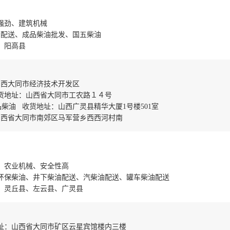
强劲、建筑机械
费配送、成品柴油批发、国五柴油
、阳高县
山西大同市经济技术开发区
货地址：山西省大同市工农路１４号
柴油 收货地址：山西广灵县精华大厦1号楼501室
山西省大同市南郊区马军营乡西西河村南
、农业机械、安全性高
环保柴油、井下柴油配送、汽柴油配送、罐车柴油配送
、灵丘县、左云县、广灵县
址：山西省大同市矿区云星宾馆楼内三楼