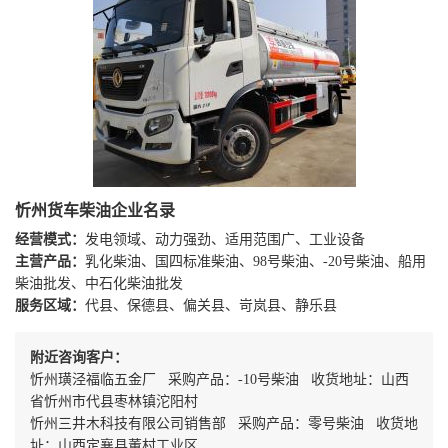
忻州货车柴油企业名录
经营模式：
发电领域、动力强劲、适用范围广、工业设备
主营产品：
乳化柴油、国四标准柴油、98号柴油、-20号柴油、船用
柴油批发、中石化柴油批发
服务区域：
代县、保德县、偏关县、岢岚县、静乐县
附近咨询客户：
忻州璜泾福临五金厂 采购产品：-10号柴油 收货地址：山西
省忻州市代县枣林镇沱阳村
忻州三井木科技有限公司销售部 采购产品：零号柴油 收货地
址：山西定襄县董村工业区