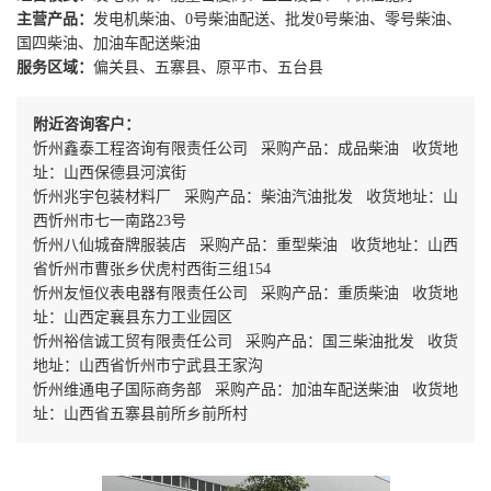
主营产品：
发电机柴油、0号柴油配送、批发0号柴油、零号柴油、
国四柴油、加油车配送柴油
服务区域：
偏关县、五寨县、原平市、五台县
附近咨询客户：
忻州鑫泰工程咨询有限责任公司 采购产品：成品柴油 收货地
址：山西保德县河滨街
忻州兆宇包装材料厂 采购产品：柴油汽油批发 收货地址：山
西忻州市七一南路23号
忻州八仙城奋牌服装店 采购产品：重型柴油 收货地址：山西
省忻州市曹张乡伏虎村西街三组154
忻州友恒仪表电器有限责任公司 采购产品：重质柴油 收货地
址：山西定襄县东力工业园区
忻州裕信诚工贸有限责任公司 采购产品：国三柴油批发 收货
地址：山西省忻州市宁武县王家沟
忻州维通电子国际商务部 采购产品：加油车配送柴油 收货地
址：山西省五寨县前所乡前所村